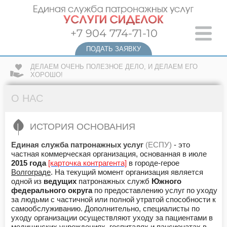
+7 904 774-71-10
ПОДАТЬ ЗАЯВКУ
ДЕЛАЕМ ОЧЕНЬ ПОЛЕЗНОЕ ДЕЛО, И ДЕЛАЕМ ЕГО
ХОРОШО!
О НАС
ИСТОРИЯ ОСНОВАНИЯ
Единая служба патронажных услуг
(ЕСПУ)
- это
частная коммерческая организация, основанная в июле
2015 года
[карточка контрагента]
в городе-герое
Волгограде
. На текущий момент организация является
одной из
ведущих
патронажных служб
Южного
федерального округа
по предоставлению услуг по уходу
за людьми с частичной или полной утратой способности к
самообслуживанию. Дополнительно, специалисты по
уходу организации осуществляют уходу за пациентами в
медицинских учреждениях
,
госпиталях
и пансионатах в